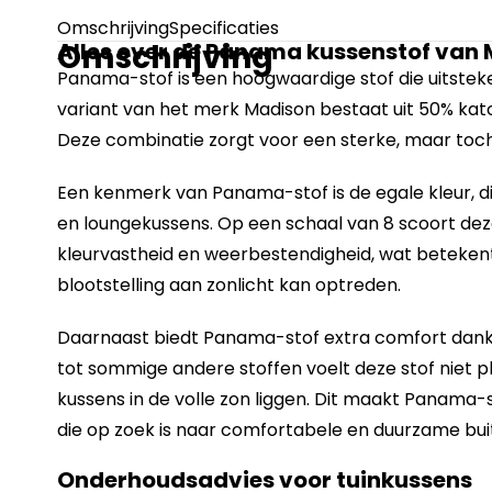
Omschrijving
Specificaties
Omschrijving
Alles over de Panama kussenstof van
Panama-stof is een hoogwaardige stof die uitsteke
variant van het merk Madison bestaat uit 50% kat
Deze combinatie zorgt voor een sterke, maar toc
Een kenmerk van Panama-stof is de egale kleur, die 
en loungekussens. Op een schaal van 8 scoort dez
kleurvastheid en weerbestendigheid, wat betekent
blootstelling aan zonlicht kan optreden.
Daarnaast biedt Panama-stof extra comfort dankzij
tot sommige andere stoffen voelt deze stof niet pl
kussens in de volle zon liggen. Dit maakt Panama-
die op zoek is naar comfortabele en duurzame bui
Onderhoudsadvies voor tuinkussens