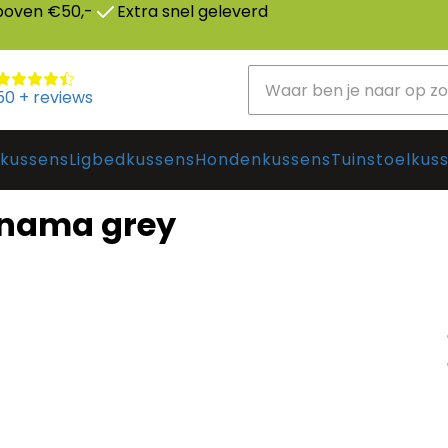
 boven €50,-
Extra snel geleverd
50 + reviews
tkussens
Ligbedkussens
Hondenkussens
Tuinstoelkus
anama grey